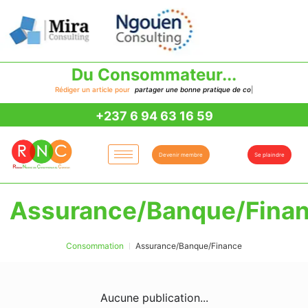
Du Consommateur...
au Consom'Acteur
Rédiger un article pour
p
a
r
t
a
g
e
r
u
n
e
b
o
n
n
e
p
r
a
t
i
q
u
e
d
e
c
o
n
|
+237 6 94 63 16 59
Devenir membre
Se plaindre
Assurance/Banque/Fina
Consommation
Assurance/Banque/Finance
Aucune publication...