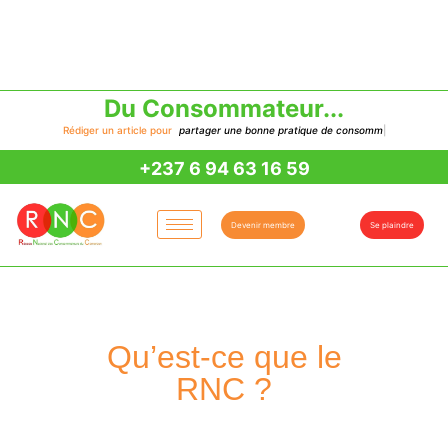
Du Consommateur...
Rédiger un article pour
p
a
r
t
a
g
e
r
u
n
e
b
o
n
n
e
p
r
a
t
i
q
u
e
d
e
c
o
n
s
o
m
m
a
t
i
o
n
|
+237 6 94 63 16 59
Devenir membre
Se plaindre
Qu’est-ce que le
RNC ?