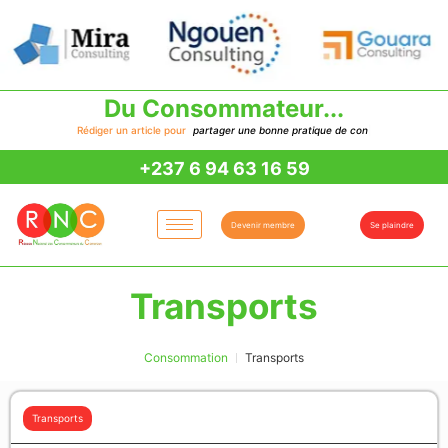
Du Consommateur...
Rédiger un article pour
p
a
r
t
a
g
e
r
u
n
e
b
o
n
n
e
p
r
a
t
i
q
u
e
d
e
c
o
n
s
o
|
+237 6 94 63 16 59
Devenir membre
Se plaindre
Transports
Consommation
Transports
Transports