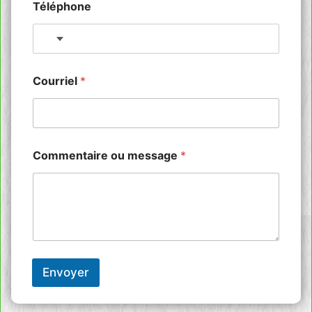
Téléphone
p
l
e
No country selected
t
Courriel
*
Commentaire ou message
*
Envoyer