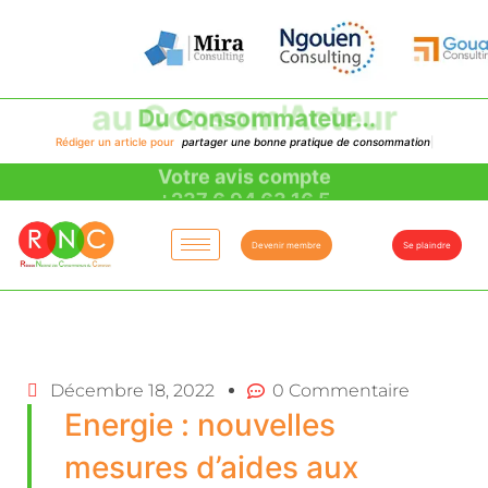
au Consom'Acteur
Rédiger un article pour
p
a
r
t
a
g
e
r
u
n
e
b
o
n
n
e
p
r
a
t
i
q
u
e
d
e
c
o
n
s
o
m
m
a
t
i
o
n
|
Votre avis compte
Devenir membre
Se plaindre
Décembre 18, 2022
0 Commentaire
Energie : nouvelles
mesures d’aides aux